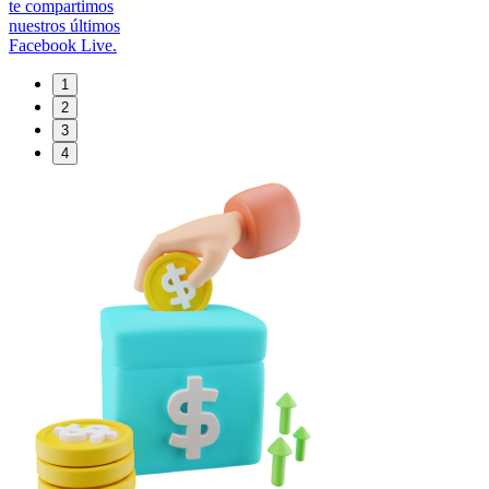
te compartimos
nuestros últimos
Facebook Live.
1
2
3
4