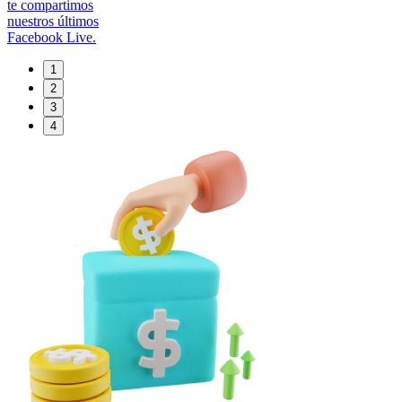
te compartimos
nuestros últimos
Facebook Live.
1
2
3
4