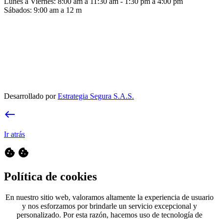
Lunes a Viernes: 8:00 am a 11:30 am - 1:30 pm a 4:00 pm
Sábados: 9:00 am a 12 m
Desarrollado por
Estrategia Segura S.A.S.
west
Ir atrás
cookie
cookie
Política de cookies
En nuestro sitio web, valoramos altamente la experiencia de usuario
y nos esforzamos por brindarle un servicio excepcional y
personalizado. Por esta razón, hacemos uso de tecnología de