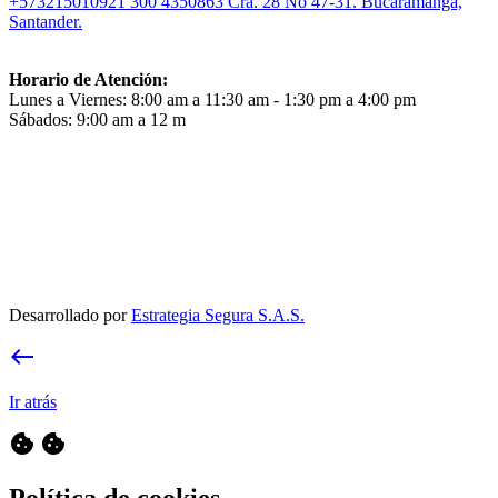
+573215010921
300 4350863
Cra. 28 No 47-31. Bucaramanga,
Santander.
Horario de Atención:
Lunes a Viernes: 8:00 am a 11:30 am - 1:30 pm a 4:00 pm
Sábados: 9:00 am a 12 m
Desarrollado por
Estrategia Segura S.A.S.
west
Ir atrás
cookie
cookie