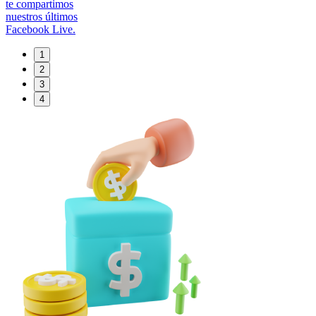
te compartimos
nuestros últimos
Facebook Live.
1
2
3
4