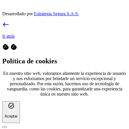
Desarrollado por
Estrategia Segura S.A.S.
west
Ir atrás
cookie
cookie
Política de cookies
En nuestro sitio web, valoramos altamente la experiencia de usuario
y nos esforzamos por brindarle un servicio excepcional y
personalizado. Por esta razón, hacemos uso de tecnología de
vanguardia, como las cookies, para garantizarle una experiencia
única en nuestro sitio web.
task_alt
Aceptar