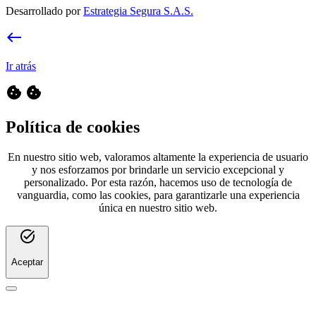
Desarrollado por
Estrategia Segura S.A.S.
west
Ir atrás
cookie
cookie
Política de cookies
En nuestro sitio web, valoramos altamente la experiencia de usuario
y nos esforzamos por brindarle un servicio excepcional y
personalizado. Por esta razón, hacemos uso de tecnología de
vanguardia, como las cookies, para garantizarle una experiencia
única en nuestro sitio web.
task_alt
Aceptar