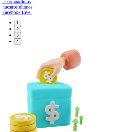
te compartimos
nuestros últimos
Facebook Live.
1
2
3
4