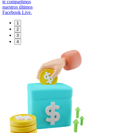
te compartimos
nuestros últimos
Facebook Live.
1
2
3
4