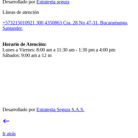
Desarrollado por
Estrategia segura
Líneas de atención
+573215010921
300 4350863
Cra. 28 No 47-31. Bucaramanga,
Santander.
Horario de Atención:
Lunes a Viernes: 8:00 am a 11:30 am - 1:30 pm a 4:00 pm
Sábados: 9:00 am a 12 m
Desarrollado por
Estrategia Segura S.A.S.
west
Ir atrás