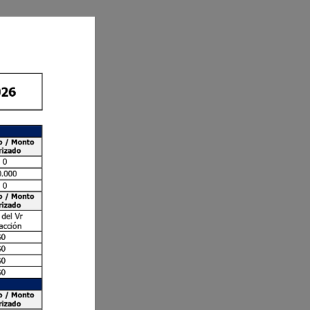
02
6
o
/
Monto
rizado
$
0
0
.000
$
0
o
/
Monto
rizado
del 
Vr
acción
$
0
$0
$0
$0
o
/
Monto
rizado