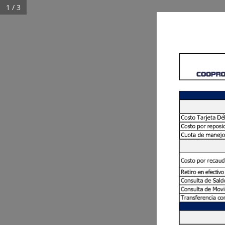
1 / 3
Costo
Tarjeta
Dé
Costo
por
reposi
Cuota
de
manejo
Costo
por
re
caud
Retiro
en efectivo
Consulta
de
Sald
Consulta
de
Movi
Transferencia
co