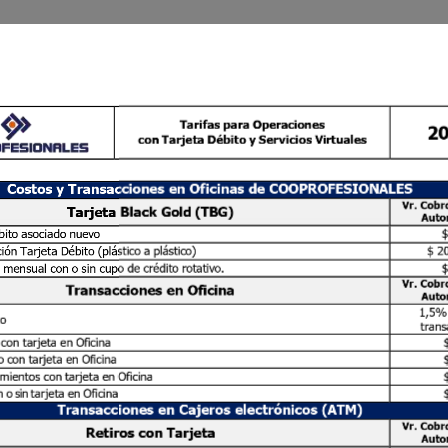
Tarifas
para
Operaciones
2
con
Tarjeta
Débito
y
Servicios
Virtuales
Costos
y
Transacciones
en
Oficinas
de
COOPROFESIONALES
Vr.
Cobr
Tarjeta
Black
Gold
(TBG)
Auto
bito
asociado
nuevo
ción
Tarjeta
Débito
(plástico
a
plástico)
$
2
mensual
con
o
sin
cupo
de
crédito
rotativo.
Vr.
Cobr
Transacciones
en
Oficina
Auto
1,5
% 
o
trans
 
con tarjeta
en
Oficina
o
con
tarjeta
en
Oficina
mientos
con
tarjeta
en
Oficina
n
o sin 
tarjeta
en
Oficina
Transacciones
en
Cajeros
electrónicos
(ATM)
Vr.
Cobr
Retiros
con
Tarjeta
Auto