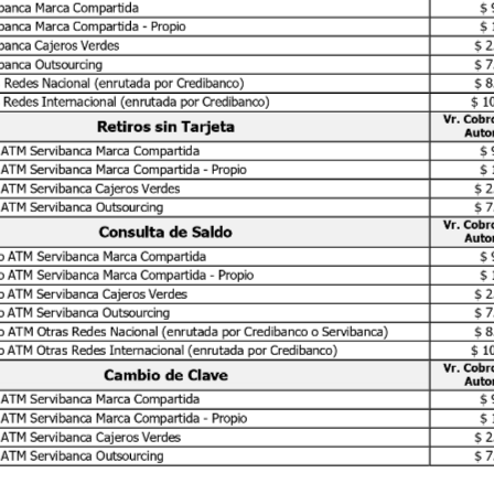
ibanca
Marca
Compartida
$
ibanca
Marca
Compartida
-
Propio
$
ibanca
Cajeros
Verdes
$
2
ibanca
Outsourcing
$
7
s
Redes
Nacional
(enrutada
por
Credibanco)
$
8
s
Redes
Internacional
(enrutada
por
Credibanco)
$
1
Vr.
Cobr
Retiros
sin
Tarjeta
Auto
ATM
Servibanca
Marca
Compartida
$
ATM
Servibanca
Marca
Compartida
-
Propio
$
ATM
Servibanca
Cajeros
Verdes
$
2
ATM
Servibanca
Outsourcing
$
7
Vr.
Cobr
Consulta
de
Saldo
Auto
o
ATM
Servibanca
Marca
Compartida
$
o
ATM
Servibanca
Marca
Compartida
-
Propio
$
o
ATM
Servibanca
Cajeros
Verdes
$
2
o
ATM
Servibanca
Outsourcing
$
7
o
ATM
Otras
Redes
Nacional
(enrutada
por
Credibanco
o
Servibanca)
$
8
o
ATM
Otras
Redes
Internacional
(enrutada
por
Credibanco)
$
1
Vr.
Cobr
Cambio
de
Clave
Auto
ATM
Servibanca
Marca
Compartida
$
ATM
Servibanca
Marca
Compartida
-
Propio
$
ATM
Servibanca
Cajeros
Verdes
$
2
ATM
Servibanca
Outsourcing
$
7