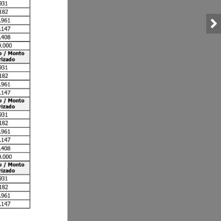
931
182
.961
.147
.408
0
.000
o
/
Monto
rizado
931
182
.961
.147
o
/
Monto
rizado
931
182
.961
.147
.408
0
.000
o
/
Monto
rizado
931
182
.961
.147