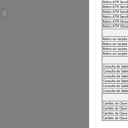
Retiro
ATM
Serv
Retiro
ATM
Serv
Retiro
ATM
Serv
Retiro
ATM
Serv
Retiro
ATM
Otra
Retiro
ATM
Otra
Retiro
sin
tarjeta
Retiro
sin
tarjeta
Retiro
sin
tarjeta
Retiro
sin
tarjeta
Consulta
de
Sald
Consulta
de
Sald
Consulta
de
Sald
Consulta
de
Sald
Consulta
de
Sald
Consulta
de
Sald
Cambio
de
Clave
Cambio
de
Clave
Cambio
de
Clave
Cambio
de
Clave